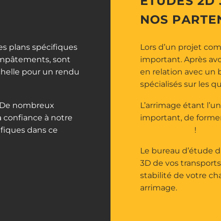
ÉTUDES 2D 
NOS PARTE
des plans spécifiques
Lors d’un projet co
 empâtements, sont
important. Après avo
échelle pour un rendu
en relation avec un 
spécialisés sur les q
. De nombreux
L’arrimage étant l’un
à confiance à notre
important, de forme
ifiques dans ce
accompagne
!
Le bureau d’étude du
3D de vos transports.
stabilité de votre c
arrimage.